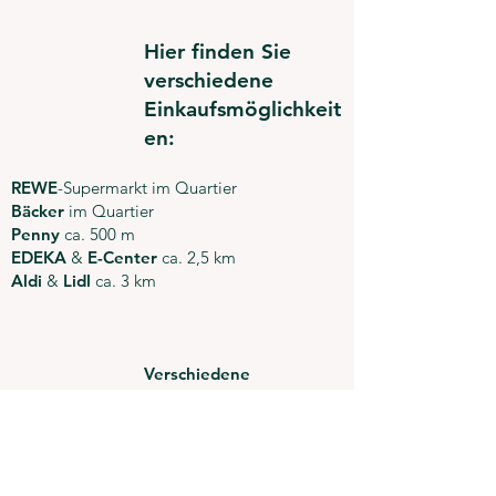
Hier finden Sie
verschiedene
Einkaufsmöglichkeit
en:
REWE
-Supermarkt im Quartier
Bäcker
im Quartier
Penny
ca. 500 m
EDEKA
&
E-Center
ca. 2,5 km
Aldi
&
Lidl
ca. 3 km
Verschiedene
Verkehrsanbindungen:
Endstation
des
ÖPNV
mit emotionsfreien
Elektrobussen in ca. 300 m
Im
10-Minuten-Takt
mit der Linie M2 in 20