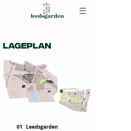
leedsgarden
Lageplan
08
01
07
08
11
02
09
03
05
10
04
06
01
11
01 Leedsgarden